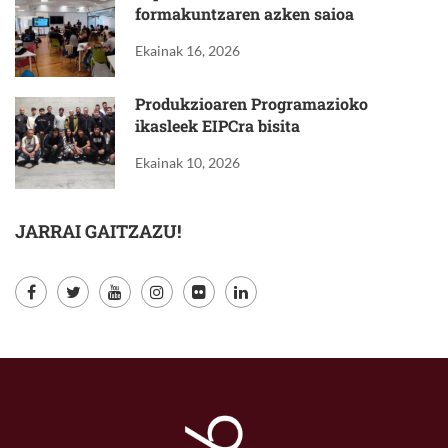
formakuntzaren azken saioa
Ekainak 16, 2026
Produkzioaren Programazioko
ikasleek EIPCra bisita
Ekainak 10, 2026
JARRAI GAITZAZU!