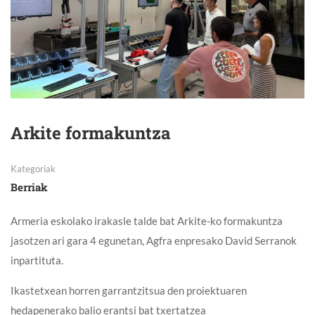
Arkite formakuntza
Kategoriak
Berriak
Armeria eskolako irakasle talde bat Arkite-ko formakuntza
jasotzen ari gara 4 egunetan, Agfra enpresako David Serranok
inpartituta.
Ikastetxean horren garrantzitsua den proiektuaren
hedapenerako balio erantsi bat txertatzea