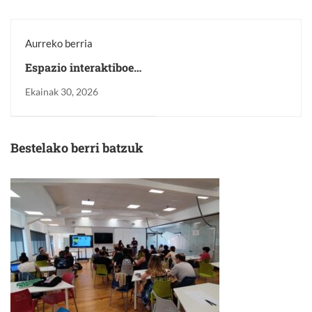
Aurreko berria
Espazio interaktiboen
erabilera
Ekainak 30, 2026
formakuntzaren
azken saioa
Bestelako berri batzuk