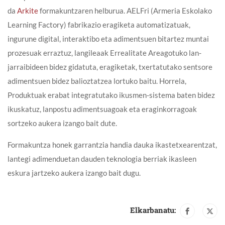
da
Arkite
formakuntzaren helburua. AELFri (Armeria Eskolako
Learning Factory) fabrikazio eragiketa automatizatuak,
ingurune digital, interaktibo eta adimentsuen bitartez muntai
prozesuak erraztuz, langileaak Errealitate Areagotuko lan-
jarraibideen bidez gidatuta, eragiketak, txertatutako sentsore
adimentsuen bidez balioztatzea lortuko baitu. Horrela,
Produktuak erabat integratutako ikusmen-sistema baten bidez
ikuskatuz, lanpostu adimentsuagoak eta eraginkorragoak
sortzeko aukera izango bait dute.
Formakuntza honek garrantzia handia dauka ikastetxearentzat,
lantegi adimenduetan dauden teknologia berriak ikasleen
eskura jartzeko aukera izango bait dugu.
Elkarbanatu: