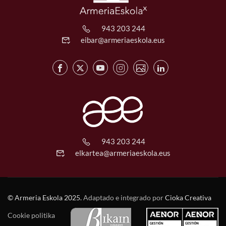
943 203 244
eibar@armeriaeskola.eus
943 203 244
elkartea@armeriaeskola.eus
© Armeria Eskola 2025.
Adaptado e integrado por
Cioka Creativa
Cookie politika